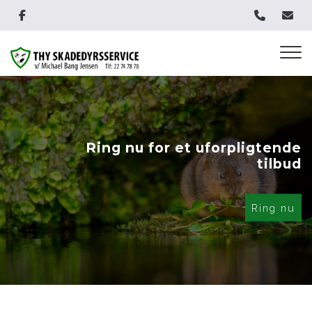
Gå
til
hovedindhold
Ring nu for et uforpligtende
tilbud
Ring nu