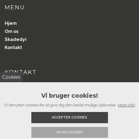
MENU
Hjem
Om os
Skadedyr
Kontakt
KONTAKT
Cookies
Vil du i kontakt?
Vi bruger cookies!
Har du spørgsmål eller kommentarer, ring til os, får en snak.
Vi benytter cookies for at give dig den bedst mulige oplevelse.
More info
Ring til os
ACCEPTER COOKIES
AFVIS COOKIES
Copyright © 2026 - Thy Skadedyrsservice ApS
, CVR 44426749