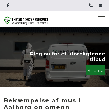
Gå
til
hovedindhold
Ring nu for et uforpligtende
tilbud
Ring nu
Bekæmpelse af mus i
Aalborg og omegn