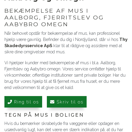
BEKÆMPELSE AF MUS I
AALBORG, FJERRITSLEV OG
AABYBRO OMEGN
Når behovet opstår for bekæmpelse af mus, kan professionel
hjælp være gavnlig. Befinder du dig i Nordjylland, står vi hos
Thy
Skadedyrsservice ApS
klar til at rådgive og assistere med at
sikre dine omgivelser mod mus.
Vi hjælper kunder med bekæmpelse af mus i bl.a. Aalborg,
Fjerritslev og Aabybro omegn. Vores service omfatter hjælp til
virksomheder, offentlige institutioner samt private boliger. Har du
brug for vores hjælp til at få fjernet mus fra huset, er du mere
end velkommen til at give os et kald.
Ring til os
Skriv til os
TEGN PÅ MUS I BOLIGEN
Hvis du bemærker skrabelyde fra væggene eller opdager en
usædvanlig lugt, kan det være en stærk indikation på, at du har