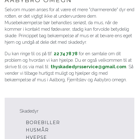
AABYBRO OMEGN
Selvom musen anses for at være et mere "charmerende" dyr end
rotten, er det vigtigt ikke at undervurdere dem.
Musebekæmpelse bør behandles seriøst, da mus, når de
kommer i kontakt med fødevarer, stadig kan forvolde betydelig
skade. Princippet bag bekæmpelse af mus er at bevare ens eget
hjem og undgå at dele det med skadedyr.
Du kan ringe til os på tlf.
22 74 78 78
for en samtale om dit
problem og hvordan vi kan hjælpe. Du er også velkommen til at
skrive til os via mail til:
thyskadedyrsservice@gmail.com
. Så
vender vi tilbage hurtigst muligt og hjælper dig med
bekæmpelse af mus i Aalborg, Fjerritslev og Aabybro omegn.
Skadedyr
BOREBILLER
HUSMÅR
HVEPSE