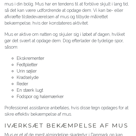
mus i din bolig. Mus har en tendens til at forblive skjult i lang tid,
så det kan være udfordrende at opdage dem. Vi kan be- eller
afkræfte tilstedeværelsen af mus og tilbyde målrettet
bekæmpelse, hvis der konstateres aktivitet.
Mus er aktive om natten og skjuler sig i løbet af dagen, hvilket
gør det svært at opdage dem. Dog efterlader de tydelige spor,
såsom:
Ekskrementer
Fedtpletter
Urin søjler
Kradselyde
Reder
En stærk lugt
Fodspor og halemærker
Professionel assistance anbefales, hvis disse tegn opdages for at
sikre effektiv bekæmpelse af mus.
IVÆRKSÆT BEKÆMPELSE AF MUS
Mus er et af de mest almindelige skadedyr i Danmark og kan