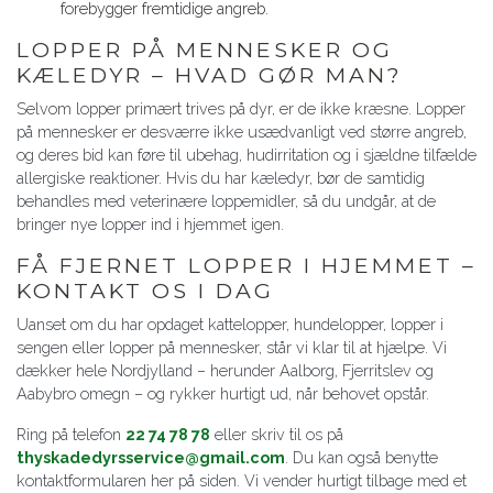
forebygger fremtidige angreb.
LOPPER PÅ MENNESKER OG
KÆLEDYR – HVAD GØR MAN?
Selvom lopper primært trives på dyr, er de ikke kræsne. Lopper
på mennesker er desværre ikke usædvanligt ved større angreb,
og deres bid kan føre til ubehag, hudirritation og i sjældne tilfælde
allergiske reaktioner. Hvis du har kæledyr, bør de samtidig
behandles med veterinære loppemidler, så du undgår, at de
bringer nye lopper ind i hjemmet igen.
FÅ FJERNET LOPPER I HJEMMET –
KONTAKT OS I DAG
Uanset om du har opdaget kattelopper, hundelopper, lopper i
sengen eller lopper på mennesker, står vi klar til at hjælpe. Vi
dækker hele Nordjylland – herunder Aalborg, Fjerritslev og
Aabybro omegn – og rykker hurtigt ud, når behovet opstår.
Ring på telefon
22 74 78 78
eller skriv til os på
thyskadedyrsservice@gmail.com
. Du kan også benytte
kontaktformularen her på siden. Vi vender hurtigt tilbage med et