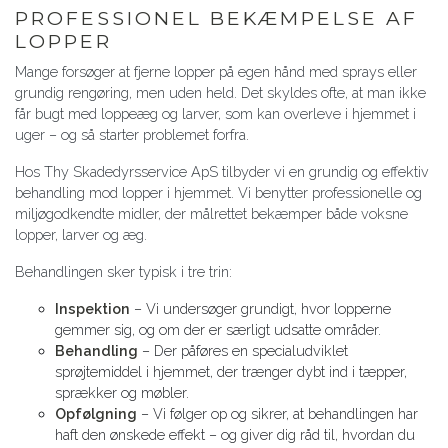
PROFESSIONEL BEKÆMPELSE AF
LOPPER
Mange forsøger at fjerne lopper på egen hånd med sprays eller
grundig rengøring, men uden held. Det skyldes ofte, at man ikke
får bugt med loppeæg og larver, som kan overleve i hjemmet i
uger – og så starter problemet forfra.
Hos Thy Skadedyrsservice ApS tilbyder vi en grundig og effektiv
behandling mod lopper i hjemmet. Vi benytter professionelle og
miljøgodkendte midler, der målrettet bekæmper både voksne
lopper, larver og æg.
Behandlingen sker typisk i tre trin:
Inspektion
– Vi undersøger grundigt, hvor lopperne
gemmer sig, og om der er særligt udsatte områder.
Behandling
– Der påføres en specialudviklet
sprøjtemiddel i hjemmet, der trænger dybt ind i tæpper,
sprækker og møbler.
Opfølgning
– Vi følger op og sikrer, at behandlingen har
haft den ønskede effekt – og giver dig råd til, hvordan du