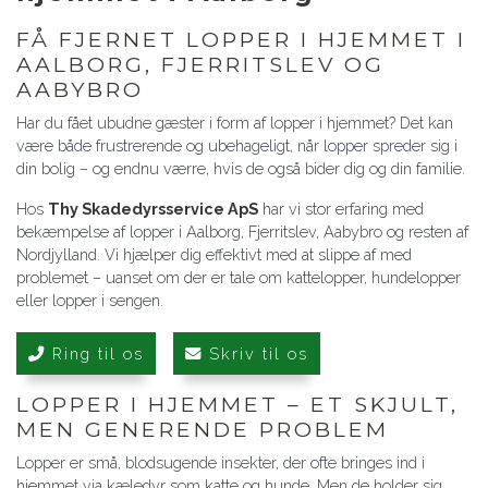
FÅ FJERNET LOPPER I HJEMMET I
AALBORG, FJERRITSLEV OG
AABYBRO
Har du fået ubudne gæster i form af lopper i hjemmet? Det kan
være både frustrerende og ubehageligt, når lopper spreder sig i
din bolig – og endnu værre, hvis de også bider dig og din familie.
Hos
Thy Skadedyrsservice ApS
har vi stor erfaring med
bekæmpelse af lopper i Aalborg, Fjerritslev, Aabybro og resten af
Nordjylland. Vi hjælper dig effektivt med at slippe af med
problemet – uanset om der er tale om kattelopper, hundelopper
eller lopper i sengen.
Ring til os
Skriv til os
LOPPER I HJEMMET – ET SKJULT,
MEN GENERENDE PROBLEM
Lopper er små, blodsugende insekter, der ofte bringes ind i
hjemmet via kæledyr som katte og hunde. Men de holder sig