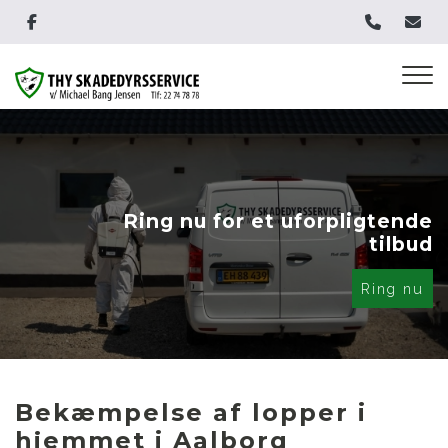
Gå
til
hovedindhold
Ring nu for et uforpligtende
tilbud
Ring nu
Bekæmpelse af lopper i
hjemmet i Aalborg