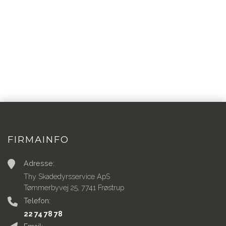
FIRMAINFO
Adresse:
Thy Skadedyrsservice ApS
Tømmerbyvej 25, 7741 Frøstrup
Telefon:
22 74 78 78