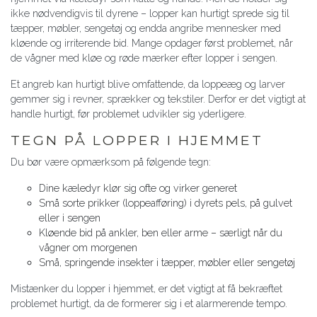
ikke nødvendigvis til dyrene – lopper kan hurtigt sprede sig til
tæpper, møbler, sengetøj og endda angribe mennesker med
kløende og irriterende bid. Mange opdager først problemet, når
de vågner med kløe og røde mærker efter lopper i sengen.
Et angreb kan hurtigt blive omfattende, da loppeæg og larver
gemmer sig i revner, sprækker og tekstiler. Derfor er det vigtigt at
handle hurtigt, før problemet udvikler sig yderligere.
TEGN PÅ LOPPER I HJEMMET
Du bør være opmærksom på følgende tegn:
Dine kæledyr klør sig ofte og virker generet
Små sorte prikker (loppeafføring) i dyrets pels, på gulvet
eller i sengen
Kløende bid på ankler, ben eller arme – særligt når du
vågner om morgenen
Små, springende insekter i tæpper, møbler eller sengetøj
Mistænker du lopper i hjemmet, er det vigtigt at få bekræftet
problemet hurtigt, da de formerer sig i et alarmerende tempo.