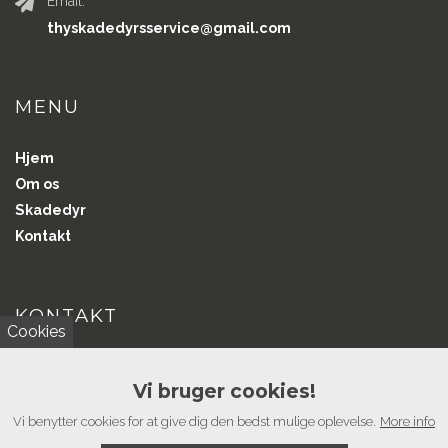
Email:
thyskadedyrsservice@gmail.com
MENU
Hjem
Om os
Skadedyr
Kontakt
KONTAKT
Cookies
Vil du i kontakt?
Vi bruger cookies!
Har du spørgsmål eller kommentarer, ring til os, får en snak.
Vi benytter cookies for at give dig den bedst mulige oplevelse.
More info