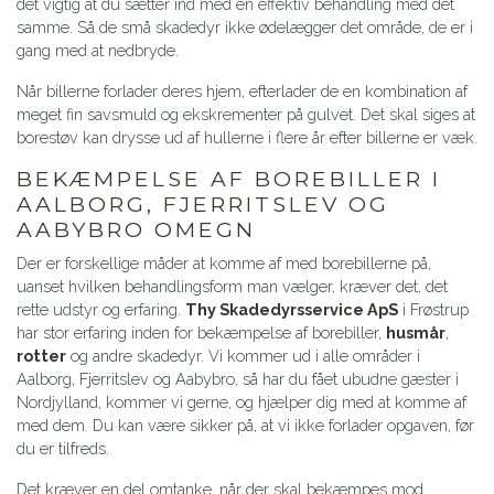
det vigtig at du sætter ind med en effektiv behandling med det
samme. Så de små skadedyr ikke ødelægger det område, de er i
gang med at nedbryde.
Når billerne forlader deres hjem, efterlader de en kombination af
meget fin savsmuld og ekskrementer på gulvet. Det skal siges at
borestøv kan drysse ud af hullerne i flere år efter billerne er væk.
BEKÆMPELSE AF BOREBILLER I
AALBORG, FJERRITSLEV OG
AABYBRO OMEGN
Der er forskellige måder at komme af med borebillerne på,
uanset hvilken behandlingsform man vælger, kræver det, det
rette udstyr og erfaring.
Thy Skadedyrsservice ApS
i Frøstrup
har stor erfaring inden for bekæmpelse af borebiller,
husmår
,
rotter
og andre skadedyr. Vi kommer ud i alle områder i
Aalborg, Fjerritslev og Aabybro, så har du fået ubudne gæster i
Nordjylland, kommer vi gerne, og hjælper dig med at komme af
med dem. Du kan være sikker på, at vi ikke forlader opgaven, før
du er tilfreds.
Det kræver en del omtanke, når der skal bekæmpes mod