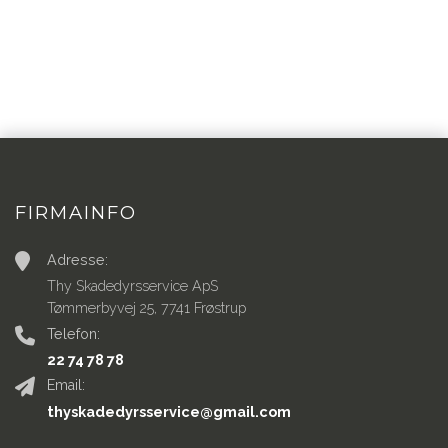
FIRMAINFO
Adresse:
Thy Skadedyrsservice ApS
Tømmerbyvej 25, 7741 Frøstrup
Telefon:
22 74 78 78
Email:
thyskadedyrsservice@gmail.com