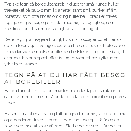
Typiske tegn på borebilleangreb inkluderer små, runde huller i
træværket på ca. 1-2 mm i diameter samt små bunker af fint
borestøv, som ofte findes omkring hullerne. Borebiller trives i
fugtige omgivelser, og områder med høj luftfugtighed, som
kældre eller loftsrum, er særligt udsatte for angreb.
Det er vigtigt at reagere hurtigt, hvis man opdager borebiller, da
de kan forårsage alvorlige skader på træets struktur. Professionel
skadedyrsbekæmpelse er ofte den bedste løsning for at sikre, at
angrebet bliver stoppet effektivt og træværket beskyttet mod
yderligere skader.
TEGN PÅ AT DU HAR FÅET BESØG
AF BOREBILLER
Har du fundet små huller i møbler, træ eller tagkonstruktion på
ca. 1 – 2 mm i diameter, så er der ofte tale om borebiller og deres
larver.
Hvis materialet er af træ og luftfugtigheden er høj, vil borebillerne
og deres larver trives – deres larver kan leve op til 8 år og de
bliver ved med at spise af træet. Skulle dette være tilfældet, er