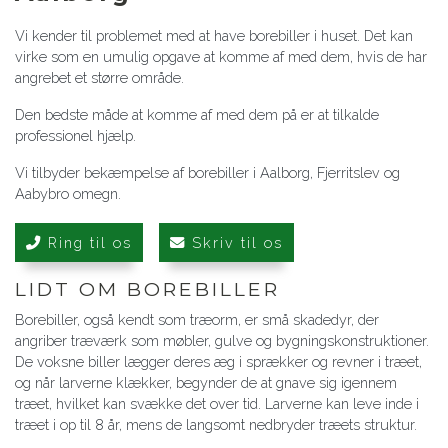
Vi kender til problemet med at have borebiller i huset. Det kan
virke som en umulig opgave at komme af med dem, hvis de har
angrebet et større område.
Den bedste måde at komme af med dem på er at tilkalde
professionel hjælp.
Vi tilbyder bekæmpelse af borebiller i Aalborg, Fjerritslev og
Aabybro omegn.
Ring til os
Skriv til os
LIDT OM BOREBILLER
Borebiller, også kendt som træorm, er små skadedyr, der
angriber træværk som møbler, gulve og bygningskonstruktioner.
De voksne biller lægger deres æg i sprækker og revner i træet,
og når larverne klækker, begynder de at gnave sig igennem
træet, hvilket kan svække det over tid. Larverne kan leve inde i
træet i op til 8 år, mens de langsomt nedbryder træets struktur.