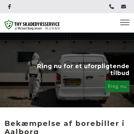
Gå
til
hovedindhold
Ring nu for et uforpligtende
tilbud
Ring nu
Bekæmpelse af borebiller i
Aalborg