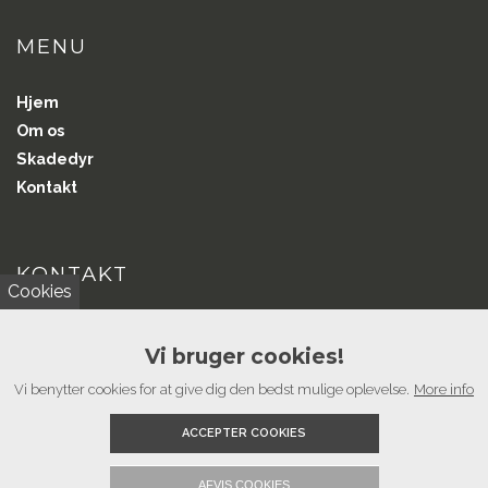
MENU
Hjem
Om os
Skadedyr
Kontakt
KONTAKT
Cookies
Vil du i kontakt?
Vi bruger cookies!
Har du spørgsmål eller kommentarer, ring til os, får en snak.
Vi benytter cookies for at give dig den bedst mulige oplevelse.
More info
Ring til os
ACCEPTER COOKIES
AFVIS COOKIES